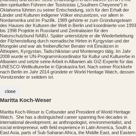
den spirituellen Führern der Tsistsistas („Southern Cheyenne“) in
Oklahoma führten zu seiner Entscheidung, sich für den Erhalt der
Länder und Kulturen indigener Völker einzusetzen, vor allem in
Nordamerika und im Pazifik. 1989 gehörte er zum Gründungsteam
des Hauses der Kulturen der Welt in Berlin und koordinierte von 1993
bis 1998 Projekte in Russland und Zentralasien für den
Naturschutzbund NABU. Später unterstützte er die Wiederbelebung
der Filzherstellung durch nomadische Hirten in Kyrgystan und der
Mongolei und war als freiberuflicher Berater mit Einsätzen in
Äthiopien, Kyrgystan, Tadschikistan und Montenegro tätig. Im Jahr
2008 wurde er UN-Programmkoordinator für Kultur und Kulturerbe in
Albanien und setzte seine Arbeit in Albanien als GIZ-Experte für das
UNESCO-Weltkulturerbe in Gjirokastra fort. Nach seiner Rückkehr
nach Berlin im Jahr 2014 gründete er World Heritage Watch, dessen
Vorsitzender er seitdem ist.
close
Maritta Koch-Weser
Maritta Koch-Weser is Cofounder and President of World Heritage
Watch. She has a distinguished career spanning five decades in
international development, as anthropologist, environmentalist, and
social entrepreneur, with field experience in Latin America, South &
East Asia, parts of Sub-Saharan Africa, the Middle East, and Eastern