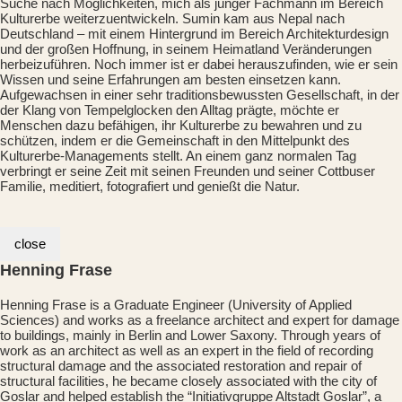
Suche nach Möglichkeiten, mich als junger Fachmann im Bereich
Kulturerbe weiterzuentwickeln. Sumin kam aus Nepal nach
Deutschland – mit einem Hintergrund im Bereich Architekturdesign
und der großen Hoffnung, in seinem Heimatland Veränderungen
herbeizuführen. Noch immer ist er dabei herauszufinden, wie er sein
Wissen und seine Erfahrungen am besten einsetzen kann.
Aufgewachsen in einer sehr traditionsbewussten Gesellschaft, in der
der Klang von Tempelglocken den Alltag prägte, möchte er
Menschen dazu befähigen, ihr Kulturerbe zu bewahren und zu
schützen, indem er die Gemeinschaft in den Mittelpunkt des
Kulturerbe-Managements stellt. An einem ganz normalen Tag
verbringt er seine Zeit mit seinen Freunden und seiner Cottbuser
Familie, meditiert, fotografiert und genießt die Natur.
close
Henning Frase
Henning Frase is a Graduate Engineer (University of Applied
Sciences) and works as a freelance architect and expert for damage
to buildings, mainly in Berlin and Lower Saxony. Through years of
work as an architect as well as an expert in the field of recording
structural damage and the associated restoration and repair of
structural facilities, he became closely associated with the city of
Goslar and helped establish the “Initiativgruppe Altstadt Goslar”, a