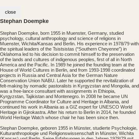
close
Stephan Doempke
Stephan Doempke, born 1955 in Muenster, Germany, studied
psychology, cultural anthropology and science of religions in
Muenster, Wichita/Kansas and Berlin. His experience in 1978/79 with
the spiritual leaders of the Tsistsistas (“Southern Cheyenne”) in
Oklahoma led to his decision to commit himself to the preservation
of the lands and cultures of indigenous peoples, first of all in North
America and the Pacific. In 1989 he joined the founding team at the
House of World Cultures in Berlin, and from 1993-1998 coordinated
projects in Russia and Central Asia for the German Nature
Conservation Union NABU. Later he supported the revitalization of
felt-making by nomadic pastoralists in Kyrgyzstan and Mongolia, and
was a free-lance consultant with assignments in Ethiopia,
Kyrgyzstan, Tajikistan and Montenegro. In 2008 he became UN
Programme Coordinator for Culture and Heritage in Albania, and
continued his work in Albania as a GIZ expert for UNESCO World
Heritage in Gjirokastra. After his return to Berlin in 2014, he founded
World Heritage Watch whose chair he has been since then.
Stephan Doempke, geboren 1955 in Münster, studierte Psychologie,
Kulturanthropologie und Religionswissenschaft in Münster, Wichita
(Kansas) und Berlin. Seine Erfahrungen in den Jahren 1978/79 mit