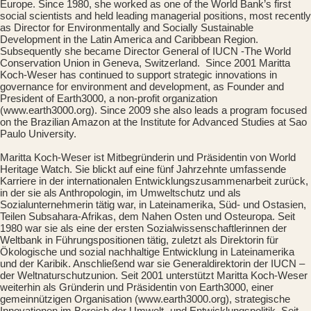
Europe. Since 1980, she worked as one of the World Bank’s first
social scientists and held leading managerial positions, most recently
as Director for Environmentally and Socially Sustainable
Development in the Latin America and Caribbean Region.
Subsequently she became Director General of IUCN -The World
Conservation Union in Geneva, Switzerland. Since 2001 Maritta
Koch-Weser has continued to support strategic innovations in
governance for environment and development, as Founder and
President of Earth3000, a non-profit organization
(
www.earth3000.org
). Since 2009 she also leads a program focused
on the Brazilian Amazon at the Institute for Advanced Studies at Sao
Paulo University.
Maritta Koch-Weser ist Mitbegründerin und Präsidentin von World
Heritage Watch. Sie blickt auf eine fünf Jahrzehnte umfassende
Karriere in der internationalen Entwicklungszusammenarbeit zurück,
in der sie als Anthropologin, im Umweltschutz und als
Sozialunternehmerin tätig war, in Lateinamerika, Süd- und Ostasien,
Teilen Subsahara-Afrikas, dem Nahen Osten und Osteuropa. Seit
1980 war sie als eine der ersten Sozialwissenschaftlerinnen der
Weltbank in Führungspositionen tätig, zuletzt als Direktorin für
Ökologische und sozial nachhaltige Entwicklung in Lateinamerika
und der Karibik. Anschließend war sie Generaldirektorin der IUCN –
der Weltnaturschutzunion. Seit 2001 unterstützt Maritta Koch-Weser
weiterhin als Gründerin und Präsidentin von Earth3000, einer
gemeinnützigen Organisation (www.earth3000.org), strategische
Innovationen im Bereich der Umwelt- und Entwicklungspolitik. Seit