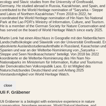
ecology and Slavic studies from the University of Greifswald,
Germany. He studied abroad in Russia, Kazakhstan, and Spain, and
contributed to the World Heritage nomination of “Saryarka – Steppe
and Lakes of Northern Kazakhstan.” From 2018 to 2022, he
coordinated the World Heritage nomination of Hin Nam No National
Park at the Lao PDR’s Ministry of Information, Culture, and Tourism.
He is a member of the German Society for Nature Conservation and
has served on the board of World Heritage Watch since early 2025.
Martin Lenk hat einen Abschluss in Geografie mit den Nebenfächern
Landschaftsökologie und Slawistik von der Universität Greifswald. Er
absolvierte Auslandsstudienaufenthalte in Russland, Kasachstan und
Spanien und war an der Welterbe-Nominierung von „Saryarka –
Steppe und Seen Nordkasachstans“ beteiligt. Von 2018 bis 2022
koordinierte er die Welterbe-Nominierung des Hin Nam No-
Nationalparks im Ministerium für Information, Kultur und Tourismus
der Demokratischen Volksrepublik Laos. Er ist Mitglied des
Naturschutzbundes Deutschland und seit Anfang 2025
Vorstandsmitglied von World Heritage Watch.
close
Uli F. Gräbener
Uli Gräbener is a biologist with extensive experience in nature
conservation, biosphere reserves, World Natural Heritage, and