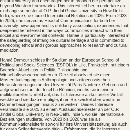
cultural diversity and encouraged her to broaden her perspective
beyond Western frameworks. This interest led her to undertake an
exchange semester at O.P. Jindal Global University in New Delhi,
India, where she studied International Relations in 2025. From 2023
to 2026, she served as Head of Communications for both her
university newspaper and its solidarity association, experiences that
deepened her interest in the ways communities interact with their
social and environmental contexts. Hanaé is particularly interested in
the safeguarding of intangible cultural heritage and is committed to
developing ethical and rigorous approaches to research and cultural
mediation.
Hanaé Damour schloss ihr Studium an der European School of
Political and Social Sciences (ESPOL) in Lille, Frankreich, mit einem
Bachelor-Abschluss in Politik, Philosophie und
Wirtschaftswissenschaften ab. Derzeit absolviert sie einen
Masterstudiengang in Anthropologie und zeitgenössischen
Herausforderungen an der Universität Paris Nanterre. Geboren und
aufgewachsen auf der Insel La Réunion, wuchs sie in einem
multikulturellen Umfeld auf, das ihr Interesse an kultureller Vielfalt
weckte und sie dazu ermutigte, ihren Blickwinkel über westliche
Rahmenbedingungen hinaus zu erweitern. Dieses Interesse
veranlasste sie 2025 zu einem Austauschsemester an der O.P.
Jindal Global University in Neu-Delhi, Indien, wo sie Internationale
Beziehungen studierte. Von 2023 bis 2026 war sie als
Kommunikationsleiterin sowohl für ihre Universitätszeitung als auch
für deren Solidaritätsverein tätig – Erfahrungen, die ihr Interesse