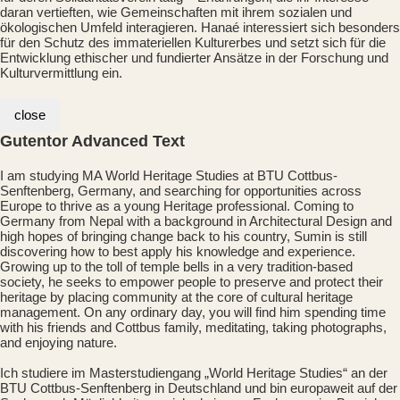
daran vertieften, wie Gemeinschaften mit ihrem sozialen und
ökologischen Umfeld interagieren. Hanaé interessiert sich besonders
für den Schutz des immateriellen Kulturerbes und setzt sich für die
Entwicklung ethischer und fundierter Ansätze in der Forschung und
Kulturvermittlung ein.
close
Gutentor Advanced Text
I am studying MA World Heritage Studies at BTU Cottbus-
Senftenberg, Germany, and searching for opportunities across
Europe to thrive as a young Heritage professional. Coming to
Germany from Nepal with a background in Architectural Design and
high hopes of bringing change back to his country, Sumin is still
discovering how to best apply his knowledge and experience.
Growing up to the toll of temple bells in a very tradition-based
society, he seeks to empower people to preserve and protect their
heritage by placing community at the core of cultural heritage
management. On any ordinary day, you will find him spending time
with his friends and Cottbus family, meditating, taking photographs,
and enjoying nature.
Ich studiere im Masterstudiengang „World Heritage Studies“ an der
BTU Cottbus-Senftenberg in Deutschland und bin europaweit auf der