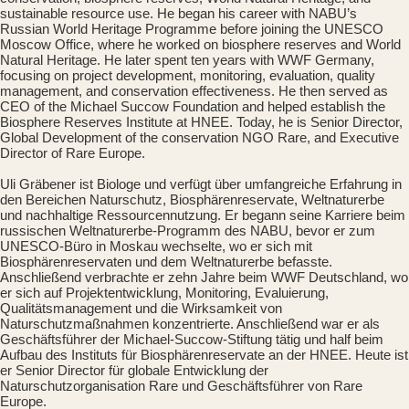
sustainable resource use. He began his career with NABU’s
Russian World Heritage Programme before joining the UNESCO
Moscow Office, where he worked on biosphere reserves and World
Natural Heritage. He later spent ten years with WWF Germany,
focusing on project development, monitoring, evaluation, quality
management, and conservation effectiveness. He then served as
CEO of the Michael Succow Foundation and helped establish the
Biosphere Reserves Institute at HNEE. Today, he is Senior Director,
Global Development of the conservation NGO Rare, and Executive
Director of Rare Europe.
Uli Gräbener ist Biologe und verfügt über umfangreiche Erfahrung in
den Bereichen Naturschutz, Biosphärenreservate, Weltnaturerbe
und nachhaltige Ressourcennutzung. Er begann seine Karriere beim
russischen Weltnaturerbe-Programm des NABU, bevor er zum
UNESCO-Büro in Moskau wechselte, wo er sich mit
Biosphärenreservaten und dem Weltnaturerbe befasste.
Anschließend verbrachte er zehn Jahre beim WWF Deutschland, wo
er sich auf Projektentwicklung, Monitoring, Evaluierung,
Qualitätsmanagement und die Wirksamkeit von
Naturschutzmaßnahmen konzentrierte. Anschließend war er als
Geschäftsführer der Michael-Succow-Stiftung tätig und half beim
Aufbau des Instituts für Biosphärenreservate an der HNEE. Heute ist
er Senior Director für globale Entwicklung der
Naturschutzorganisation Rare und Geschäftsführer von Rare
Europe.